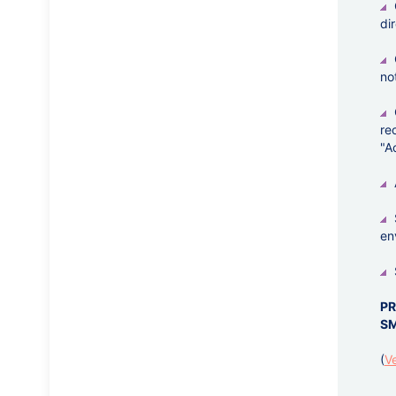
di
no
re
"A
en
PR
SM
(
V