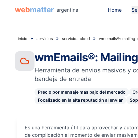
web
matter
argentina
Home
Se
»
»
»
inicio
servicios
servicios cloud
wmemails®: mailing 
wmEmails®: Mailing
Herramienta de envios masivos y co
bandeja de entrada
Precio por mensaje más bajo del mercado
Cr
Focalizado en la alta reputación al enviar
Sop
Es una herramienta útil para aprovechar y autom
de complicación al momento de enviar masivame