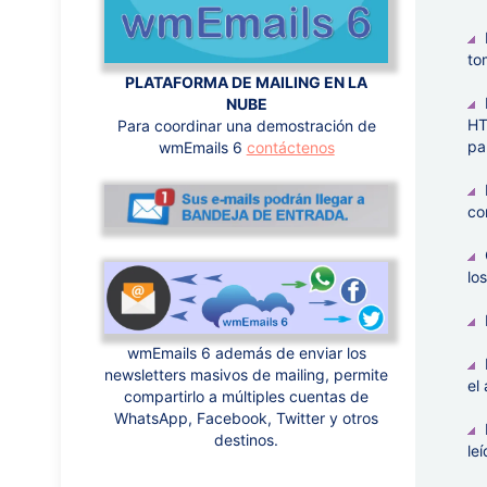
to
PLATAFORMA DE MAILING EN LA
NUBE
HT
Para coordinar una demostración de
pa
wmEmails 6
contáctenos
co
lo
wmEmails 6 además de enviar los
newsletters masivos de mailing, permite
el
compartirlo a múltiples cuentas de
WhatsApp, Facebook, Twitter y otros
destinos.
le