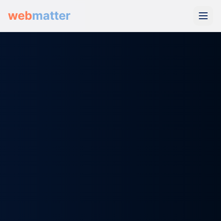
web
matter