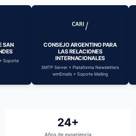
INO PARA
SOFAMA SA
ONES
SMTP Server Facturación + Soporte
ALES
Mailing
a Newsletters
 Mailing
24+
Años de experiencia