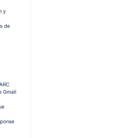
n y
as de
MARC
e Gmail
ue
sponse