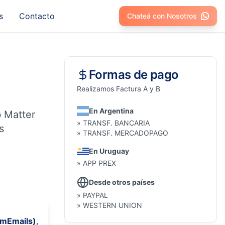
s
Contacto
Chateá con Nosotros
Formas de pago
Realizamos Factura A y B
En Argentina
 Matter
» TRANSF. BANCARIA
s
» TRANSF. MERCADOPAGO
En Uruguay
» APP PREX
Desde otros países
» PAYPAL
» WESTERN UNION
wmEmails)
,